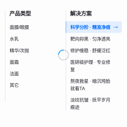
产品类型
解决方案
面膜/眼膜
科学分阶 · 精准净痘
水乳
靶向抑黑 · 匀净透亮
精华/次抛
修护维稳 · 舒缓泛红
面霜
医研级护理 · 专业修
复
洁面
熬夜救星 · 暗沉垮脸
其它
就看TA
淡纹抗皱 · 抚平岁月
痕迹